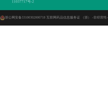
11037717号-2
浙公网安备33100302000718
互联网药品信息服务证 （浙） -非经营性-202